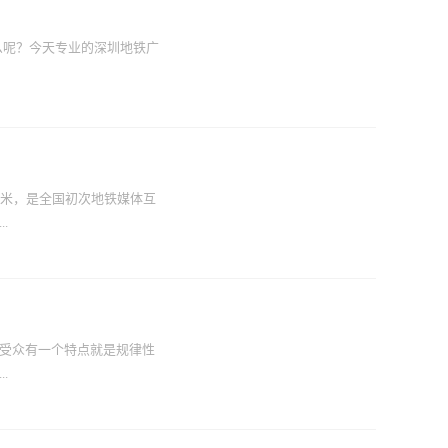
源的数据显示，只要客户在
的户外组全投放，产品信息就
什么呢？今天专业的深圳地铁广
为最受广告主青睐的媒介组
例价格，深圳地铁广告语音
视为主力发布平台的广告主
有办法亲密的接触，特别是
还是运行管理，始终都在为实
术，打造出一条绿色节能、低
模盾构机，既能完成软土地层
8米，是全国初次地铁媒体互
开展提供了坚实的技术支
.
资源化，利用智能化装备系
告14号线采用的新型渣土处
处理效率，设备占地面积却要
 “妈妈，你看屏幕里的小女
资源化...
。”“小伙子，能帮阿姨在这
动，绝绝子。”、“这组媒体
受众有一个特点就是规律性
 作为深圳地铁广告传媒数字
.
和规划，而且将技术与艺
宇宙星空的画卷，扩大深圳
地铁。 此次后海地铁站广告
告作为全新的媒体内容平