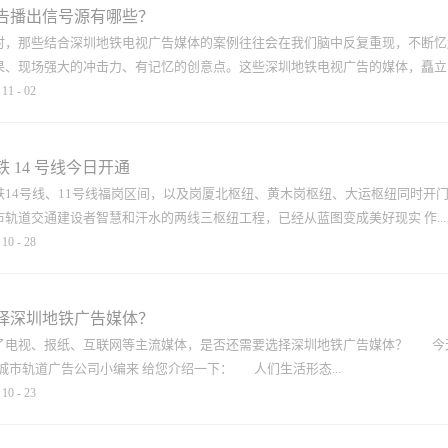
创新广告。 只有不断创新地铁广告的形式，才能吸引更多的观众。人们已经形
段，高到达率、高覆盖率以及多样的内容展示形式，能够帮助酒企迅速占领用户
告播出信号源有哪些？
只有通过不断创新，我们可以更有效地吸引乘客，使乘客积极关注广告，这是广告传
2022年受国际环境、疫情等多重因素影响，酒类产品却表现不凡，无论是消费
时，那些结合深圳地铁电视广告媒体的案例往往会在我们脑中反复重现，不断忆
类行业是典型的重品牌行业，品牌力是决定酒类产品价格的重要因素。而准确、
果、现场强大的冲击力、有记忆的创意点。这些深圳地铁电视广告的媒体，矗立..
的重要方式。 白酒在我国有着上千年的历史，形成了深厚的文化底蕴，酒对
11
-
02
，2019年-2022年1-8月，酒行业户外广告投放花费呈逐年增长态势，势头强劲。
花费达117.98亿元，创历年最好成绩。白酒、啤酒投放持续走高，带动市场
为形象标签，承载着整个空间的底色，影响力非同凡可 深圳地铁电视广告而
呈现出多元化、高端化、年轻化的态势。 专业的深圳地铁广告运营服务公司-深圳
域实属罕见。其影响力不仅在于广告面积，其赋予给乘客的观看感受，也反哺给
 14 号线今日开通
。 深圳地铁移动电视广告的出现就是应对新情况的一个新方法或新手段，它
铁14号线、11号线福岗区间，以及岗厦北枢纽、黄木岗枢纽、大运枢纽同时开
和伴随性收视的独特优势。地铁移动电视广告和广播一样，都用无线信号发射
轨道交通建设者智慧和汗水的两线三枢纽工程，已经从蓝图变成美好现实 作...
指以地铁车厢电视、站厅屏幕、站台屏幕为媒介载体的视频广告形式。新媒体时
10
-
28
安全、舒适、整点、快速的特性成为现代化城市的主要交通工具之一。深圳地铁
景点、商务区等等城市配套，受众主要为城市主流消费群、学生、商务人士。造
中心区，与深圳东部地区的重要交通走廊，深圳地铁“两线三枢纽”的开通运营，
，将成为广告主深圳地铁广告投放的新选择。 目前深圳地铁电视广告共有四种信
、实现高质量发展，注入了强劲的交通动力，同时也让更多宝享受到，“轨道上
择深圳地铁广告媒体？
现全覆盖，福田中心区至坪山仅需40分钟，随着深圳地铁14号线首班载客列车
了电视、报纸、互联网等主流媒体，是否还需要选择深圳地铁广告媒体？ 今
盼的 “两线三枢纽”正式开门迎客！全新的地铁广告展现形式在深圳地铁广告
城市轨道广告公司小编来 给您介绍一下： 人们生活形态...
规模达到14条运营里程483公里运营时间为6:00-23:30 其中，工作日早、
10
-
23
分15秒；周末高峰期行车间隔为5分25秒，平峰期为6分15秒。14号线是深圳
、罗湖、龙岗、坪山四区，共设车站18座，其中4座枢纽站、9座换乘站，全程旅
多样，单一的媒介计划已经越来越难以实现较佳的传播效果。电视和报纸的传统