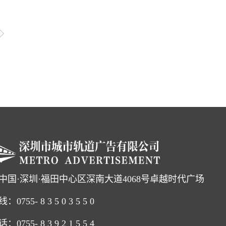
插上翅膀”。本次升级呈现三
地铁广告在熙熙攘攘的地铁站
景营销的案例：这是一个不
选而来它们曾被孩子们如饥似
翻烂的书带回城市里想让你
村孩子们翻烂。书籍是点亮
76万用户一起，在全国10
22年8月31日）今年99公
万本好书。每一位参与捐书的用
中国·深圳·福田中心区深南大道4068号卓越时代广场
线：
0755
- 8 3 5 0 3 5 5 0
755- 8 3 9 2 1 5 5 4