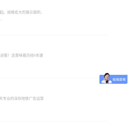
成了一个模型如何发布地铁
心智，提升品牌认知度及美
播的真正...
还是投资，展现出了较强的
起。规格宏大的展示面积、
高品质的品牌露出是提高和
.
中国人而言，有着独特的意
2022年1-8月，酒类行业户
规模增长。从投放产品类型来
言，如此大面积的深圳地铁电
市城...
了这个空间，可作为整个站
最大程度地发挥其传播优势。
门迎客！这意味着历经6年建
和地面接收的方法。 深圳地
代，地铁以其完善的配套管
横贯深圳市各大主干道，包
就了地铁电子媒体的城市主
对深圳实施“东进战略”，促
号...
的城市”带来的出行便利，深
，缓缓驶入岗厦北站台，标志
天专业的深圳地铁广告运营
投放也即将上线至此深圳城
晚高峰期行车间隔为5分25
轨道交通四期工程最长的线
行时间约55分钟，通车后从
优势地位在近年来持续下