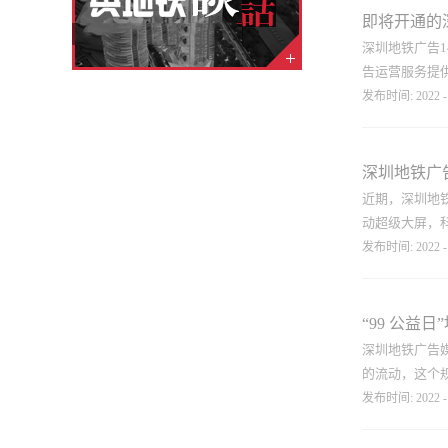
福田到坪山仅需
降，越来越多
即将开通的深
整体的广告预
深圳地铁广告1
可以提高50
告运营服务提供
合。 深圳地
发布时间:
2022
-
标识、地铁全
往往会选择户
角度给宝们介
如果投放平台是
现节能目标而
深圳地铁广
碳环保的线路
近期，深圳地
和极端上软下
动超级大屏，
撑。 深圳地
发布时间:
2022
-
统，彻底改变
理系统占地面
卡点。专业的
800平方米，
孩穿着芭蕾舞
“99 公益
个放飞孔明灯
深圳地铁广告
真的让我很震
的流动，这个
化战略发展的
发布时间:
2022
-
术、科技与人
地铁广告品牌
行加强。广告