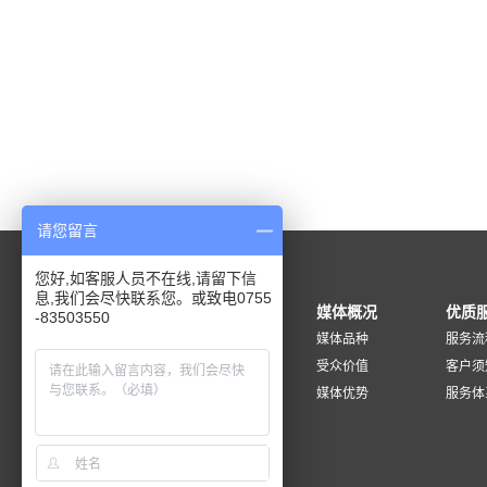
媒体升级后，
台，已经成为
个特点：&...
里的书展你看
太「精致」的
渴地阅读有的
也能走进孩子
孩子的心灯，希
个省份，建成9
益日，截至20
请您留言
户都可在微信支付
您好,如客服人员不在线,请留下信
息,我们会尽快联系您。或致电0755
新闻资讯
媒体概况
优质
-83503550
行业新闻
媒体品种
服务流
地铁知识
受众价值
客户须
媒体优势
服务体