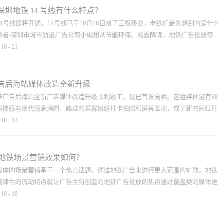
40分钟。 地铁14...
的广告主实施整合营销传播策略，将广告预算均衡的分布在各种媒体中。根据同
圳地铁 14 号线有什么特点？
算中匀出5%给户外媒体，如深圳地铁广告媒体，用于更大的、更科学及更正确
4号线即将开通，14号线已于10月18日成了三权移交，老铁们最先想到的是
%的触达率。其中，户外媒体与电视媒体和网络媒体有着非常良好的互补性，成
者-深圳市城市轨道广告公司小编想从节能环保、减震降噪，地铁广告投放等...
铁广告网，深圳地铁拉手广告，深圳地铁公益广告投放渠道，深圳地铁广告刊
10
-
21
线路电子媒体投放 为什么说户外媒体与电视媒体有着良好的互补性？以电
外来实现当地传播效果的落地、强化和延期。电视媒体作为电波媒体，与受众没
绍这条新开通的宝藏线路！ 深圳地铁广告14号线无论从规划设计，施工建设
中央电视台这样...
努力为实现“全生命周期”的低碳环保，线路在建设过程中，应用了新工艺、技
告后海站媒体改造全新升级
。 深圳地铁广告14号线的施工过程应用了全国首台中心螺机式EPB/TBM双
铁广告后海站全新广告媒体改造升级顺利竣工，现已首发亮相。这组媒体足有8
硬地层掘进，又能满足长距离超硬岩地层掘进的多功能性需求，为线路施工稳步
科技感与现代感满满的，路过的乘客纷纷打卡拍照和屏幕互动，成了新的网红打..
铁广告14号线线在文明施工上，也有新“法宝”通过在项目现场设立，盾构渣土
10
-
12
了，传统盾构渣土直接外运弃土的方式实现“变废为宝”，不仅如此，深圳地铁广
积更小，处理能力更强，以六约北站为例，如采用传统设备仅可实现1200方的
深圳地铁广告服务提供者-深圳市城市轨道广告公司小编今天来给您介绍一下：
而新型设备的渣土处理能力直升至1400方，设备占地面积仅为470平方米。盾构渣土
裙在芦苇丛里跳舞，好美啊。”、“屏幕里的鲸鱼游来游去，自己仿佛置身海洋馆
日”地铁场景营销效果如何？
的背景前拍张照片吗？”、“太神奇了，你看这团五彩祥云一直跟随我在屏幕里游
媒体的场景营销基于一个热点话题，通过地铁广告来进行更大范围的扩散。地铁
撼，时尚感拉满，整个通道瞬间高级起来，果然是有创意的深圳地铁广告。”
规律性的流动特点就让广告主所创造的地铁广告投放的热点通过覆盖类的媒体进..
一部分，此次后海地铁站的广告媒体升级，不仅将设计与周围环境进行整体考量
10
-
10
文进行巧妙融合，它既可以是传统艺术和流行文化的橱窗，也可以是江河湖海和
媒体在地铁空间的影响力，提升地铁文化形象和地铁优良环境，打造美丽深圳
主还会将它在地铁中间所制造的热点和热度再通过互联网媒体进行扩散。地铁广