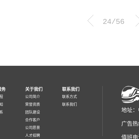
是国内户外媒体新场景、新技术、新创意的一次飞跃，真正实现“用技术为创意
一座城市流量与创意的入口，越来越受到品牌和创意代理的青睐。“99 公益日”
过吗？深圳市城市轨道广告公司的小编今天给您介绍一下这个典型的地铁广告场
24/56
书展这些展书从「微信支付知识星光」公益计划近3年来捐赠的68余万本书中挑
书已被水和泥巴打烂有的书已被几十双小手翻烂……现在我们把这些被乡村儿童
们正被一页一页翻新的梦想看了书展才第一次了解到被捐出的书，原来早已被乡
望有更多人一起参与捐书活动。自2020年起，微信支付知识星光公益计划已和4
9个知识星光图书室、6718个星光图书角，捐赠约68万本图书。（数据统计截至20
22年9月9日，微信支付已和广大爱心用户一起，为乡村的孩子们捐出了超10
知...
服务
关于我们
联系我们
程
公司简介
联系方式
知
荣誉资质
联系我们
地址：
系
团队建设
合作客户
广告热
公司愿景
人才招聘
值班电话：0