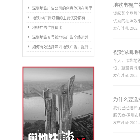
告效果。2.
重要的宣传手
地铁电视广
深圳地铁广告公司的创意体现在哪里
广告广告，但
誉度。 尽管
谈起某个品牌
地铁led广告灯箱的主要优势都有哪些
行业韧性。酒
优秀的拍照效
维持品牌优势
地铁广告位性价比
发布时间:
2022
-
义。从整体上看
深圳地铁 6 号线地铁广告全线运营
外广告投放刊例
在核心区域成
如何有效选择深圳地铁广告，提升品牌曝光率？
看，行业整体
子媒体展示区
祝贺深圳地铁
点的特色代表
今天，深圳地
它具有移动性
设，凝聚着城市
铁电视广告是
发布时间:
2022
-
理体制，加上
括主流商圈、
为连接深圳市
流受众聚集地
进区域经提速
为什么要选
圳轨交线网实
我们已经选择
着市民翘首以
服务商-深圳市
市轨道交通线网
发布时间:
2022
-
秒，平峰期为6
路，途经福田
的越来越丰富