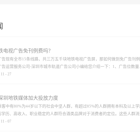
闻
铁电视广告免刊例费吗？
广告现有全市15条线路，共三万五千块地铁电视广告屏，那如何做到免广告刊
告运营服务公司-深圳市城市轨道广告公司小编给您介绍一下：1、广告位数量..
11
-
27
条线路地铁电视广告35000块电视广告屏幕，深圳地铁电子媒体包括：站厅、
2、合作方式：免刊例价合作，只需承担基本的电费运营成本，0.1元/屏/天 
深圳地铁媒体加大投放力度
号发射、地面数字接收的方式播放和接收电视节目，即使在高速行驶的地铁列车
客中有80%为44岁以下的社会中坚人群，有超过85%的人群拥有本科及以上
和清晰，全线35000台终端pis系统采用统一的接受播出信号的模式，进行联
高学历、高收入、职业稳定的人群符合酒类品牌对于消费者的定位。这些人群消费.
站内以及行驶的地铁列车上的乘客都可以收看到同一资讯内容。 1.投放密
11
-
07
，我们才能从许多产品中脱颖而出。深圳地铁电视广告投放客户中，无一例外，
厢或整个车站都是相同的广告，乘客不断被重复的提醒和吸引，这种高密度的推
诚度高，更倾向于高价值品牌或者大众品牌，因此品牌声量就成为重要的参考指