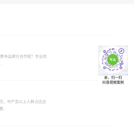
例费寻品牌方合作呢？专业的
.
亲，扫一扫
抖音视频案例
站台、换乘通道、售票处、地
。 深圳地铁电视广告传输技
上，深圳地铁电视广告信号
学历，中产及以上人群占比达
网播出。深圳地铁投放广告费
..
度。 只有通过增加地铁电
都是通过高密度的交互滚动
出为该品牌创造了良好的广
标之一。深圳地铁媒体作为