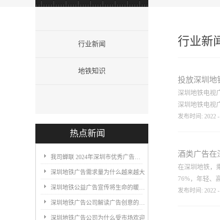
行业新
行业新闻
地铁知识
投放深圳地
深圳地铁电视
深圳地铁电视广
发布时间:
2022
-
热点新闻
：深圳全线15
铁车厢内等位置
酒类广告在
我司蝉联 2024年深圳市优秀广告企业奖
术通过无线信
在深圳地铁，乘
深圳地铁广告需求量为什么越来越大
还是能保持稳定
76%，年轻、
用，任一地铁
深圳地铁公益广告宣传将生命的暖意融入到每一趟通勤
发布时间:
2022
-
视广告的密度
深圳地铁广告公司解读广告创意的设计
显示，整个车
更加理性且忠
深圳地铁广告公司为什么受市场欢迎