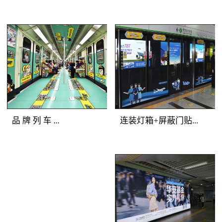
铁广告覆盖人群：全站
美展示深圳地铁广告画
所有客流。明暗交错，
面，能够有效提升地铁
气势磅礴 地铁广
地铁广告媒体
广告客户的品牌形象与
告产品特点：选择站厅
优势：一体化的深圳地
产品档次。
最有价值的主体墙面进
铁广告品牌空间，独一
行深圳地铁广告媒体组
无二的地铁广告主题发
合，用墙贴的形式将灯
布；全方位的地铁媒体
箱串联成一体，更加具
包围，乘客在深圳地铁
备气势恢宏的展示效
广告中自由穿行；多样
品 牌 列 车 ...
连装灯箱+屏蔽门贴...
果。明亮的深圳地铁灯
化的地铁媒体展示，让
箱广告突出地铁广告重
深圳地铁广告客户的创
点，连续的墙贴吸引受
意发挥得淋漓尽致。地
地铁广告媒体优势：多
地铁广告媒体优
众眼球，明暗交替，形
铁广告覆盖人群：全站
种媒体全车覆盖，容纳
势：正面到达候车人
成深圳地铁广告专属的
所有深圳地铁广告目标
大量资讯；封闭空间内
群，主动关注度高；左
品牌墙。
客流。地铁广告产品特
长时间阅读，广告渗透
右灯箱连续发布，视觉
点：以“站厅”为组合单
传播；列车全线移动，
不断扩展；内外呼应层