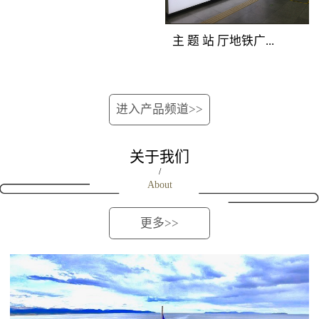
位的深圳地铁广告重型
覆盖所有站上下车客
次分明，创意表现生
媒体组合，囊括地铁站
流。资讯空间，全线覆
动。 地铁广告覆盖
主 题 站 厅地铁广...
厅立柱、吊旗、玻璃贴
盖 地铁广告覆盖人群：
人群：站台候车客流和
媒体，营造出自成一派
地铁全线客流。资讯空
下车途经客流。 地
的深圳地铁媒体主题空
间，全线覆盖 地铁广告
铁广告产品特点：位于
告媒体优势：完全独立
间，淋漓尽致地展现品
进入产品频道>>
产品特点：将整列车的
站台最佳位置，由轨行
的深圳地铁广告创意空
牌强大实力与销售主
车厢看板、车门贴、车
区连装灯箱和对应的屏
间，干扰度低；双向包
张，进行集中性爆炸性
窗贴、车椅侧贴进行组
蔽门组合而成，正面到
关于我们
围，近距离贴近受众；
的深圳地铁广告宣传。
合，对车内所有乘客进
达候车人群。内外呼应
/
连续发布，地铁广告如
About
行渗透式传播，是最适
的立体传播效果，延伸
影随形。地铁广告覆盖
合进行细节信息传播的
了视觉空间，既可远观
人群：进出站客流和过
更多>>
地铁媒体，对品牌解
又可近距离接触。
街客流。地铁广告产品
读、促销宣传、新品上
特点：在相对封闭的通
市、活动告知等类型广
道内，将两边墙面上所
告的宣传效果极佳。
有深圳地铁广告灯箱进