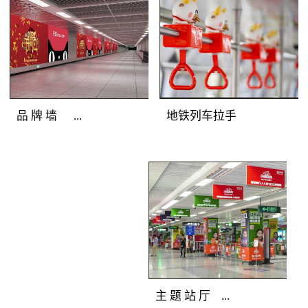
圳地铁广告灯箱媒体色
彩逼真，完美展示地铁
广告客户的品牌形象；
光亮度高，吸引深圳地
铁广告目标乘客主动关
注；全天亮灯，持久打
地铁列车拉手
品 牌 墙 ...
造深圳地铁广告精彩。
地铁广告覆盖人群：站
厅、通道途经客流和站
地铁广告媒体优
台候车客流。地铁广告
势：深圳地铁广告连装
产品特点：分布在通
发布组合，面积多倍放
道、站厅及站台的主体
大；突破灯箱局限，延
墙面上，是深圳地铁广
展深圳地铁广告创意空
告媒体中的主力媒体。
间；广告延绵不断，品
全天候亮灯，色彩逼
牌气势恢宏。 地
主 题 站 厅 ...
真，视觉冲击力强，完