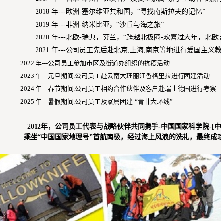
8 年---欧洲-塞尔维亚共和国，“寻找南斯拉夫的记忆”
9 年---非洲-纳米比亚，“沙丘与海之旅”
0 年---北欧-瑞典，芬兰，“跨越北极圈-欢喜过大年，北欧艺
1 年---公司员工先后赴北京,上海,南京等地进行爱国主义教
2 年---公司员工参加市区及街道办组织的抗疫活动
3 年---元旦期间,公司员工赴云南大理丽江香格里拉进行团建活动
4 年---春节期间,公司员工相约合作伙伴及客户赴瑞士德国进行考
5 年---暑假期间,公司员工及家属团建-“青甘大环线”
2
012年，公司员工代表与战略伙伴共同携手-中国国家科学院-
乘坐“中国国家地理号”首航南极，经过海上风浪的洗礼，最终成功登