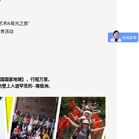
术&极光之旅”
育活动
察
[中国国家地理】，行程万里，
上人迹罕至的--南极洲
。