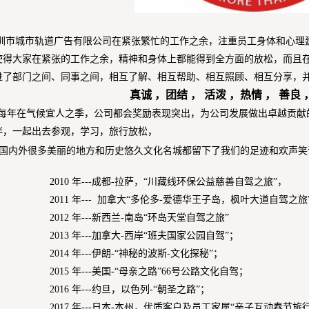
圳市城市轨道广告有限公司在紧张繁忙的工作之余，注重员工身体和心理
使得大家在紧张的工作之余，精神和身体上都能得到全方面的放松，而且
进了部门之间、同事之间，相互了解、相互帮助、相互照顾、相互分享，
真诚 ，团结 ， 活泼 ，热情 ， 善良 
每年在气候宜人之季，公司都会奖励表现突出，为公司发展做出卓越贡献
伴，一起出去参观，学习，旅行放松，
国内外很多美丽的地方和历史悠久文化名城都留下了我们的足迹和欢声笑
0 年---成都-拉萨，“川藏线环保公益慈善自驾之旅”，
1 年--- 加拿大“多伦多-爱德华王子岛，枫叶大道自驾之旅
2 年---新西兰-南岛“环岛天堂自驾之旅”
3 年---加拿大-西岸“班夫国家公园自驾”；
4 年---伊朗-“神秘的波斯-文化探秘”；
5 年---美国-“母亲之路”66号公路文化自驾；
6 年---约旦，以色列-“朝圣之路”；
7 年---日本-本州，优质客户及员工家属“亲子互动春节旅行