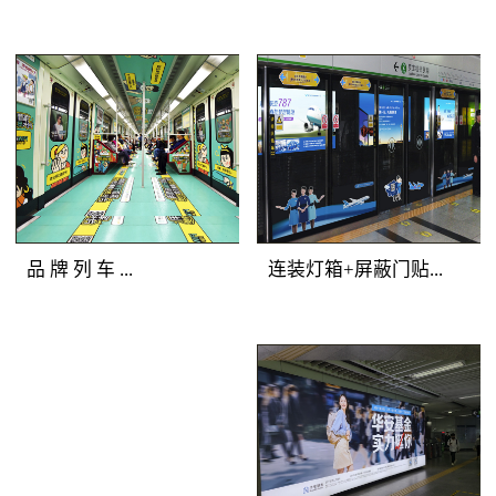
铁广告覆盖人群：全站
美展示深圳地铁广告画
所有客流。明暗交错，
面，能够有效提升地铁
气势磅礴 地铁广
地铁广告媒体
广告客户的品牌形象与
告产品特点：选择站厅
优势：一体化的深圳地
产品档次。
最有价值的主体墙面进
铁广告品牌空间，独一
行深圳地铁广告媒体组
无二的地铁广告主题发
合，用墙贴的形式将灯
布；全方位的地铁媒体
箱串联成一体，更加具
包围，乘客在深圳地铁
备气势恢宏的展示效
广告中自由穿行；多样
品 牌 列 车 ...
连装灯箱+屏蔽门贴...
果。明亮的深圳地铁灯
化的地铁媒体展示，让
箱广告突出地铁广告重
深圳地铁广告客户的创
点，连续的墙贴吸引受
意发挥得淋漓尽致。地
地铁广告媒体优势：多
地铁广告媒体优
众眼球，明暗交替，形
铁广告覆盖人群：全站
种媒体全车覆盖，容纳
势：正面到达候车人
成深圳地铁广告专属的
所有深圳地铁广告目标
大量资讯；封闭空间内
群，主动关注度高；左
品牌墙。
客流。地铁广告产品特
长时间阅读，广告渗透
右灯箱连续发布，视觉
点：以“站厅”为组合单
传播；列车全线移动，
不断扩展；内外呼应层