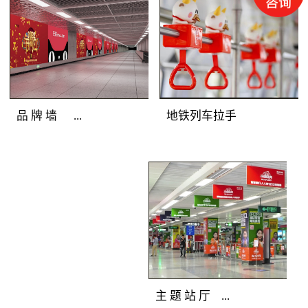
圳地铁广告灯箱媒体色
彩逼真，完美展示地铁
广告客户的品牌形象；
光亮度高，吸引深圳地
铁广告目标乘客主动关
注；全天亮灯，持久打
地铁列车拉手
品 牌 墙 ...
造深圳地铁广告精彩。
地铁广告覆盖人群：站
厅、通道途经客流和站
地铁广告媒体优
台候车客流。地铁广告
势：深圳地铁广告连装
产品特点：分布在通
发布组合，面积多倍放
道、站厅及站台的主体
大；突破灯箱局限，延
墙面上，是深圳地铁广
展深圳地铁广告创意空
告媒体中的主力媒体。
间；广告延绵不断，品
全天候亮灯，色彩逼
牌气势恢宏。 地
主 题 站 厅 ...
真，视觉冲击力强，完