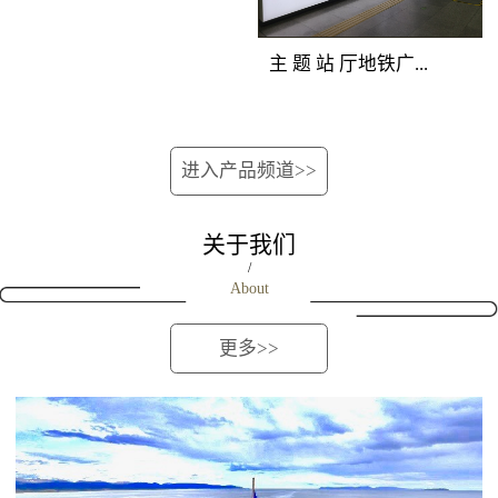
位的深圳地铁广告重型
覆盖所有站上下车客
次分明，创意表现生
媒体组合，囊括地铁站
流。资讯空间，全线覆
动。 地铁广告覆盖
主 题 站 厅地铁广...
厅立柱、吊旗、玻璃贴
盖 地铁广告覆盖人群：
人群：站台候车客流和
媒体，营造出自成一派
地铁全线客流。资讯空
下车途经客流。 地
的深圳地铁媒体主题空
间，全线覆盖 地铁广告
铁广告产品特点：位于
告媒体优势：完全独立
间，淋漓尽致地展现品
进入产品频道>>
产品特点：将整列车的
站台最佳位置，由轨行
的深圳地铁广告创意空
牌强大实力与销售主
车厢看板、车门贴、车
区连装灯箱和对应的屏
间，干扰度低；双向包
张，进行集中性爆炸性
窗贴、车椅侧贴进行组
蔽门组合而成，正面到
关于我们
围，近距离贴近受众；
的深圳地铁广告宣传。
合，对车内所有乘客进
达候车人群。内外呼应
/
连续发布，地铁广告如
About
行渗透式传播，是最适
的立体传播效果，延伸
影随形。地铁广告覆盖
合进行细节信息传播的
了视觉空间，既可远观
人群：进出站客流和过
更多>>
地铁媒体，对品牌解
又可近距离接触。
街客流。地铁广告产品
读、促销宣传、新品上
特点：在相对封闭的通
市、活动告知等类型广
道内，将两边墙面上所
告的宣传效果极佳。
有深圳地铁广告灯箱进