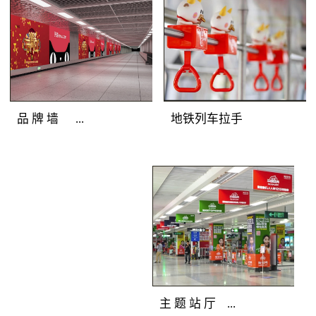
圳地铁广告灯箱媒体色
彩逼真，完美展示地铁
广告客户的品牌形象；
光亮度高，吸引深圳地
铁广告目标乘客主动关
注；全天亮灯，持久打
地铁列车拉手
品 牌 墙 ...
造深圳地铁广告精彩。
地铁广告覆盖人群：站
厅、通道途经客流和站
地铁广告媒体优
台候车客流。地铁广告
势：深圳地铁广告连装
产品特点：分布在通
发布组合，面积多倍放
道、站厅及站台的主体
大；突破灯箱局限，延
墙面上，是深圳地铁广
展深圳地铁广告创意空
告媒体中的主力媒体。
间；广告延绵不断，品
全天候亮灯，色彩逼
牌气势恢宏。 地
主 题 站 厅 ...
真，视觉冲击力强，完