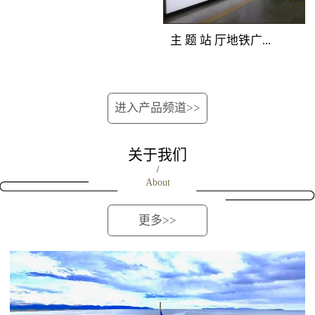
位的深圳地铁广告重型
覆盖所有站上下车客
次分明，创意表现生
媒体组合，囊括地铁站
流。资讯空间，全线覆
动。 地铁广告覆盖
主 题 站 厅地铁广...
厅立柱、吊旗、玻璃贴
盖 地铁广告覆盖人群：
人群：站台候车客流和
媒体，营造出自成一派
地铁全线客流。资讯空
下车途经客流。 地
的深圳地铁媒体主题空
间，全线覆盖 地铁广告
铁广告产品特点：位于
告媒体优势：完全独立
间，淋漓尽致地展现品
进入产品频道>>
产品特点：将整列车的
站台最佳位置，由轨行
的深圳地铁广告创意空
牌强大实力与销售主
车厢看板、车门贴、车
区连装灯箱和对应的屏
间，干扰度低；双向包
张，进行集中性爆炸性
窗贴、车椅侧贴进行组
蔽门组合而成，正面到
关于我们
围，近距离贴近受众；
的深圳地铁广告宣传。
合，对车内所有乘客进
达候车人群。内外呼应
/
连续发布，地铁广告如
About
行渗透式传播，是最适
的立体传播效果，延伸
影随形。地铁广告覆盖
合进行细节信息传播的
了视觉空间，既可远观
人群：进出站客流和过
更多>>
地铁媒体，对品牌解
又可近距离接触。
街客流。地铁广告产品
读、促销宣传、新品上
特点：在相对封闭的通
市、活动告知等类型广
道内，将两边墙面上所
告的宣传效果极佳。
有深圳地铁广告灯箱进