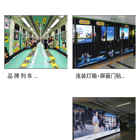
铁广告覆盖人群：全站
美展示深圳地铁广告画
所有客流。明暗交错，
面，能够有效提升地铁
气势磅礴 地铁广
地铁广告媒体
广告客户的品牌形象与
告产品特点：选择站厅
优势：一体化的深圳地
产品档次。
最有价值的主体墙面进
铁广告品牌空间，独一
行深圳地铁广告媒体组
无二的地铁广告主题发
合，用墙贴的形式将灯
布；全方位的地铁媒体
箱串联成一体，更加具
包围，乘客在深圳地铁
备气势恢宏的展示效
广告中自由穿行；多样
品 牌 列 车 ...
连装灯箱+屏蔽门贴...
果。明亮的深圳地铁灯
化的地铁媒体展示，让
箱广告突出地铁广告重
深圳地铁广告客户的创
点，连续的墙贴吸引受
意发挥得淋漓尽致。地
地铁广告媒体优势：多
地铁广告媒体优
众眼球，明暗交替，形
铁广告覆盖人群：全站
种媒体全车覆盖，容纳
势：正面到达候车人
成深圳地铁广告专属的
所有深圳地铁广告目标
大量资讯；封闭空间内
群，主动关注度高；左
品牌墙。
客流。地铁广告产品特
长时间阅读，广告渗透
右灯箱连续发布，视觉
点：以“站厅”为组合单
传播；列车全线移动，
不断扩展；内外呼应层