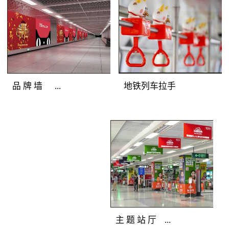
圳地铁广告灯箱媒体色
彩逼真，完美展示地铁
广告客户的品牌形象；
光亮度高，吸引深圳地
铁广告目标乘客主动关
注；全天亮灯，持久打
地铁列车拉手
品 牌 墙 ...
造深圳地铁广告精彩。
地铁广告覆盖人群：站
厅、通道途经客流和站
地铁广告媒体优
台候车客流。地铁广告
势：深圳地铁广告连装
产品特点：分布在通
发布组合，面积多倍放
道、站厅及站台的主体
大；突破灯箱局限，延
墙面上，是深圳地铁广
展深圳地铁广告创意空
告媒体中的主力媒体。
间；广告延绵不断，品
全天候亮灯，色彩逼
牌气势恢宏。 地
主 题 站 厅 ...
真，视觉冲击力强，完