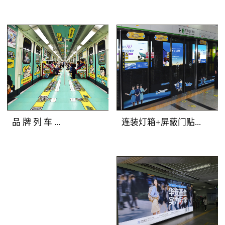
铁广告覆盖人群：全站
美展示深圳地铁广告画
所有客流。明暗交错，
面，能够有效提升地铁
气势磅礴 地铁广
地铁广告媒体
广告客户的品牌形象与
告产品特点：选择站厅
优势：一体化的深圳地
产品档次。
最有价值的主体墙面进
铁广告品牌空间，独一
行深圳地铁广告媒体组
无二的地铁广告主题发
合，用墙贴的形式将灯
布；全方位的地铁媒体
箱串联成一体，更加具
包围，乘客在深圳地铁
备气势恢宏的展示效
广告中自由穿行；多样
品 牌 列 车 ...
连装灯箱+屏蔽门贴...
果。明亮的深圳地铁灯
化的地铁媒体展示，让
箱广告突出地铁广告重
深圳地铁广告客户的创
点，连续的墙贴吸引受
意发挥得淋漓尽致。地
地铁广告媒体优势：多
地铁广告媒体优
众眼球，明暗交替，形
铁广告覆盖人群：全站
种媒体全车覆盖，容纳
势：正面到达候车人
成深圳地铁广告专属的
所有深圳地铁广告目标
大量资讯；封闭空间内
群，主动关注度高；左
品牌墙。
客流。地铁广告产品特
长时间阅读，广告渗透
右灯箱连续发布，视觉
点：以“站厅”为组合单
传播；列车全线移动，
不断扩展；内外呼应层