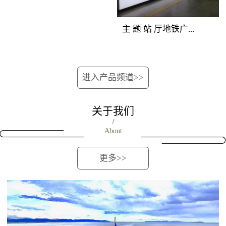
位的深圳地铁广告重型
覆盖所有站上下车客
次分明，创意表现生
媒体组合，囊括地铁站
流。资讯空间，全线覆
动。 地铁广告覆盖
主 题 站 厅地铁广...
厅立柱、吊旗、玻璃贴
盖 地铁广告覆盖人群：
人群：站台候车客流和
媒体，营造出自成一派
地铁全线客流。资讯空
下车途经客流。 地
的深圳地铁媒体主题空
间，全线覆盖 地铁广告
铁广告产品特点：位于
告媒体优势：完全独立
间，淋漓尽致地展现品
进入产品频道>>
产品特点：将整列车的
站台最佳位置，由轨行
的深圳地铁广告创意空
牌强大实力与销售主
车厢看板、车门贴、车
区连装灯箱和对应的屏
间，干扰度低；双向包
张，进行集中性爆炸性
窗贴、车椅侧贴进行组
蔽门组合而成，正面到
关于我们
围，近距离贴近受众；
的深圳地铁广告宣传。
合，对车内所有乘客进
达候车人群。内外呼应
/
连续发布，地铁广告如
About
行渗透式传播，是最适
的立体传播效果，延伸
影随形。地铁广告覆盖
合进行细节信息传播的
了视觉空间，既可远观
人群：进出站客流和过
更多>>
地铁媒体，对品牌解
又可近距离接触。
街客流。地铁广告产品
读、促销宣传、新品上
特点：在相对封闭的通
市、活动告知等类型广
道内，将两边墙面上所
告的宣传效果极佳。
有深圳地铁广告灯箱进