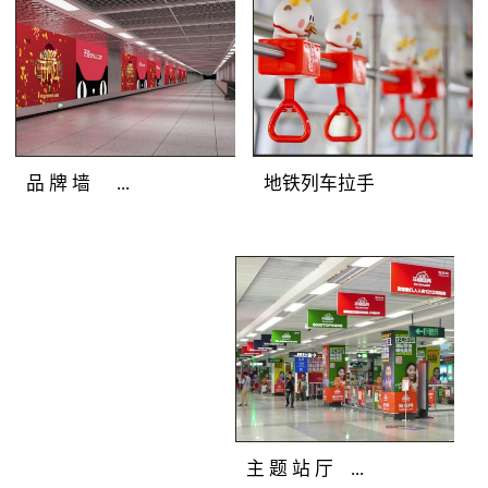
圳地铁广告灯箱媒体色
彩逼真，完美展示地铁
广告客户的品牌形象；
光亮度高，吸引深圳地
铁广告目标乘客主动关
注；全天亮灯，持久打
地铁列车拉手
品 牌 墙 ...
造深圳地铁广告精彩。
地铁广告覆盖人群：站
厅、通道途经客流和站
地铁广告媒体优
台候车客流。地铁广告
势：深圳地铁广告连装
产品特点：分布在通
发布组合，面积多倍放
道、站厅及站台的主体
大；突破灯箱局限，延
墙面上，是深圳地铁广
展深圳地铁广告创意空
告媒体中的主力媒体。
间；广告延绵不断，品
全天候亮灯，色彩逼
牌气势恢宏。 地
主 题 站 厅 ...
真，视觉冲击力强，完