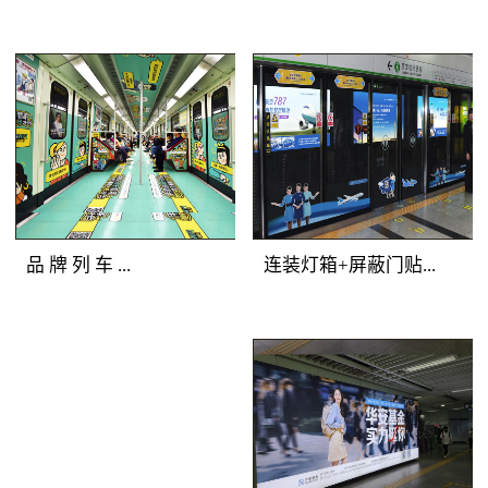
铁广告覆盖人群：全站
美展示深圳地铁广告画
所有客流。明暗交错，
面，能够有效提升地铁
气势磅礴 地铁广
地铁广告媒体
广告客户的品牌形象与
告产品特点：选择站厅
优势：一体化的深圳地
产品档次。
最有价值的主体墙面进
铁广告品牌空间，独一
行深圳地铁广告媒体组
无二的地铁广告主题发
合，用墙贴的形式将灯
布；全方位的地铁媒体
箱串联成一体，更加具
包围，乘客在深圳地铁
备气势恢宏的展示效
广告中自由穿行；多样
品 牌 列 车 ...
连装灯箱+屏蔽门贴...
果。明亮的深圳地铁灯
化的地铁媒体展示，让
箱广告突出地铁广告重
深圳地铁广告客户的创
点，连续的墙贴吸引受
意发挥得淋漓尽致。地
地铁广告媒体优势：多
地铁广告媒体优
众眼球，明暗交替，形
铁广告覆盖人群：全站
种媒体全车覆盖，容纳
势：正面到达候车人
成深圳地铁广告专属的
所有深圳地铁广告目标
大量资讯；封闭空间内
群，主动关注度高；左
品牌墙。
客流。地铁广告产品特
长时间阅读，广告渗透
右灯箱连续发布，视觉
点：以“站厅”为组合单
传播；列车全线移动，
不断扩展；内外呼应层