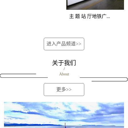
位的深圳地铁广告重型
覆盖所有站上下车客
次分明，创意表现生
媒体组合，囊括地铁站
流。资讯空间，全线覆
动。 地铁广告覆盖
主 题 站 厅地铁广...
厅立柱、吊旗、玻璃贴
盖 地铁广告覆盖人群：
人群：站台候车客流和
媒体，营造出自成一派
地铁全线客流。资讯空
下车途经客流。 地
的深圳地铁媒体主题空
间，全线覆盖 地铁广告
铁广告产品特点：位于
告媒体优势：完全独立
间，淋漓尽致地展现品
进入产品频道>>
产品特点：将整列车的
站台最佳位置，由轨行
的深圳地铁广告创意空
牌强大实力与销售主
车厢看板、车门贴、车
区连装灯箱和对应的屏
间，干扰度低；双向包
张，进行集中性爆炸性
窗贴、车椅侧贴进行组
蔽门组合而成，正面到
关于我们
围，近距离贴近受众；
的深圳地铁广告宣传。
合，对车内所有乘客进
达候车人群。内外呼应
/
连续发布，地铁广告如
About
行渗透式传播，是最适
的立体传播效果，延伸
影随形。地铁广告覆盖
合进行细节信息传播的
了视觉空间，既可远观
人群：进出站客流和过
更多>>
地铁媒体，对品牌解
又可近距离接触。
街客流。地铁广告产品
读、促销宣传、新品上
特点：在相对封闭的通
市、活动告知等类型广
道内，将两边墙面上所
告的宣传效果极佳。
有深圳地铁广告灯箱进