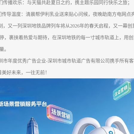
传播欢乐：与天猫共赴夏日之约，携主题乐园同行快
导温度：清晨帮伊利乳业送来贴心问候，夜晚助南方电网点
又一列深圳地铁品牌列车将从2026年的春天启程，又一幕创
停，裹挟着热爱与期待，在深圳地铁的每一寸城市轨道上，用创
量。
年度优秀广告企业-深圳市城市轨道广告有限公司携手所有客
美好未来，一往无前！