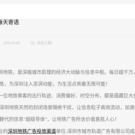
 春天寄语
：
2026-03-09
浏览人数：
铁，是深植城市肌理的经济大动脉与信息中枢。每日超千万人
息，为深圳注入澎湃动能，为生活点亮着无限可能！
地铁乘客的出行轨迹、消费偏好、时空分布，都是蕴藏巨大价值
深圳地铁天然的封闭场景隔绝干扰，让信息粒子高效流动，加速
替代的信息“超级导体”，让地铁广告所含价值直抵人心！
业的
深圳地铁广告投放渠道
单位-深圳市城市轨道广告有限公司成