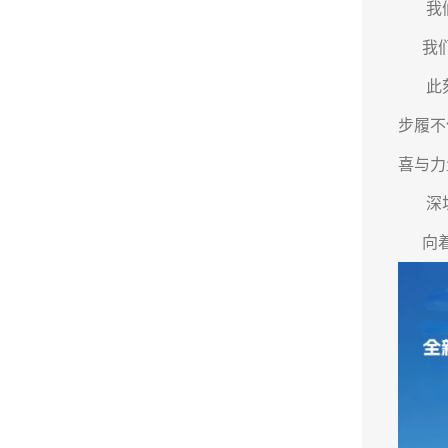
我们
我们传
此刻，
步履不
喜与力
深圳市
向着