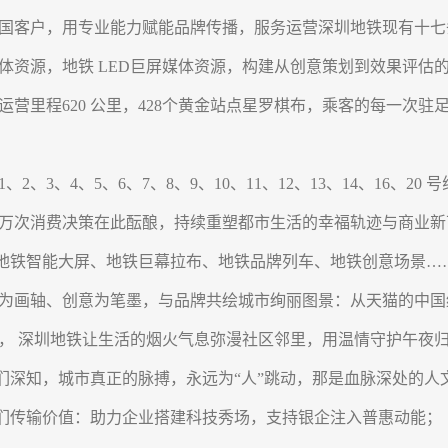
国客户，用专业能力赋能品牌传播，服务运营深圳地铁现有十七
体资源，地铁 LED巨屏媒体资源，构建从创意策划到效果评估的
里程620 公里，428个黄金站点星罗棋布，乘客的每一次驻
、2、3、4、5、6、7、8、9、10、11、12、13、14、16、
万次消费决策在此酝酿，持续重塑都市生活的幸福轨迹与商业新
智能大屏、地铁巨幕拉布、地铁品牌列车、地铁创意场景……
为画轴、创意为笔墨，与品牌共绘城市绚丽图景：从天猫的中国红
， 深圳地铁让生活的烟火气息弥漫社区邻里，用温情守护午夜
深知，城市真正的脉搏，永远为“人”跳动，那是血脉深
传输价值：助力企业搭建科技秀场，支持银企注入普惠动能；