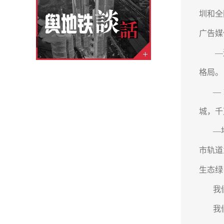
圳和全
广告媒
—运营
格局。
— 1
城，千
—地铁
市轨道
生态绿
我们
我们