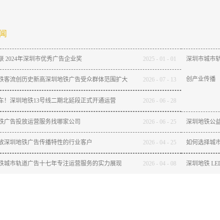
闻
联 2024年深圳市优秀广告企业奖
2025
-
01
-
01
深圳市城市轨
创产业传播
铁客流创历史新高深圳地铁广告受众群体范围扩大
2026
-
07
-
13
通车！深圳地铁13号线二期北延段正式开通运营
2026
-
06
-
28
铁广告投放运营服务找哪家公司
2026
-
06
-
25
深圳地铁公
放深圳地铁广告传播特性的行业客户
2026
-
04
-
25
如何选择城
铁城市轨道广告十七年专注运营服务的实力展现
2026
-
04
-
08
深圳地铁 L