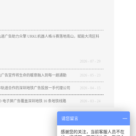
道广告助力众擎 URKL机器人格斗赛落地南山，赋能大湾区科
2026
-
07
-
29
益广告宣传将生命的暖意融入到每一趟通勤
2026
-
05
-
23
市轨道合作的深圳地铁广告投放一手代理公司
2026
-
04
-
15
ED 电子屏广告覆盖深圳地铁 16 条地铁线路
2026
-
03
-
24
请您留言
感谢您的关注，当前客服人员不在