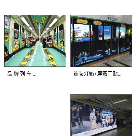
铁广告覆盖人群：全站
美展示深圳地铁广告画
所有客流。明暗交错，
面，能够有效提升地铁
气势磅礴 地铁广
地铁广告媒体
广告客户的品牌形象与
告产品特点：选择站厅
优势：一体化的深圳地
产品档次。
最有价值的主体墙面进
铁广告品牌空间，独一
行深圳地铁广告媒体组
无二的地铁广告主题发
合，用墙贴的形式将灯
布；全方位的地铁媒体
箱串联成一体，更加具
包围，乘客在深圳地铁
备气势恢宏的展示效
广告中自由穿行；多样
品 牌 列 车 ...
连装灯箱+屏蔽门贴...
果。明亮的深圳地铁灯
化的地铁媒体展示，让
箱广告突出地铁广告重
深圳地铁广告客户的创
点，连续的墙贴吸引受
意发挥得淋漓尽致。地
地铁广告媒体优势：多
地铁广告媒体优
众眼球，明暗交替，形
铁广告覆盖人群：全站
种媒体全车覆盖，容纳
势：正面到达候车人
成深圳地铁广告专属的
所有深圳地铁广告目标
大量资讯；封闭空间内
群，主动关注度高；左
品牌墙。
客流。地铁广告产品特
长时间阅读，广告渗透
右灯箱连续发布，视觉
点：以“站厅”为组合单
传播；列车全线移动，
不断扩展；内外呼应层