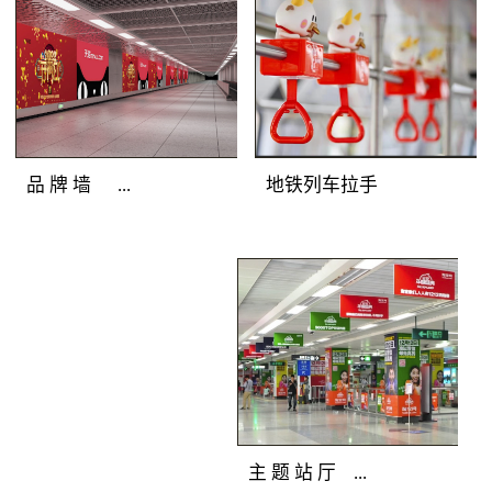
圳地铁广告灯箱媒体色
彩逼真，完美展示地铁
广告客户的品牌形象；
光亮度高，吸引深圳地
铁广告目标乘客主动关
注；全天亮灯，持久打
地铁列车拉手
品 牌 墙 ...
造深圳地铁广告精彩。
地铁广告覆盖人群：站
厅、通道途经客流和站
地铁广告媒体优
台候车客流。地铁广告
势：深圳地铁广告连装
产品特点：分布在通
发布组合，面积多倍放
道、站厅及站台的主体
大；突破灯箱局限，延
墙面上，是深圳地铁广
展深圳地铁广告创意空
告媒体中的主力媒体。
间；广告延绵不断，品
全天候亮灯，色彩逼
牌气势恢宏。 地
主 题 站 厅 ...
真，视觉冲击力强，完