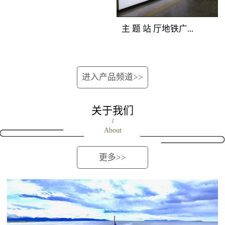
位的深圳地铁广告重型
覆盖所有站上下车客
次分明，创意表现生
媒体组合，囊括地铁站
流。资讯空间，全线覆
动。 地铁广告覆盖
主 题 站 厅地铁广...
厅立柱、吊旗、玻璃贴
盖 地铁广告覆盖人群：
人群：站台候车客流和
媒体，营造出自成一派
地铁全线客流。资讯空
下车途经客流。 地
的深圳地铁媒体主题空
间，全线覆盖 地铁广告
铁广告产品特点：位于
告媒体优势：完全独立
间，淋漓尽致地展现品
进入产品频道>>
产品特点：将整列车的
站台最佳位置，由轨行
的深圳地铁广告创意空
牌强大实力与销售主
车厢看板、车门贴、车
区连装灯箱和对应的屏
间，干扰度低；双向包
张，进行集中性爆炸性
窗贴、车椅侧贴进行组
蔽门组合而成，正面到
关于我们
围，近距离贴近受众；
的深圳地铁广告宣传。
合，对车内所有乘客进
达候车人群。内外呼应
/
连续发布，地铁广告如
About
行渗透式传播，是最适
的立体传播效果，延伸
影随形。地铁广告覆盖
合进行细节信息传播的
了视觉空间，既可远观
人群：进出站客流和过
更多>>
地铁媒体，对品牌解
又可近距离接触。
街客流。地铁广告产品
读、促销宣传、新品上
特点：在相对封闭的通
市、活动告知等类型广
道内，将两边墙面上所
告的宣传效果极佳。
有深圳地铁广告灯箱进