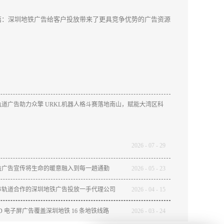
篇：
深圳地铁广告给客户投放带来了更具竞争优势的广告资源
道广告助力众擎 URKL机器人格斗赛落地南山，赋能大湾区科
2026
-
07
-
29
益广告宣传将生命的暖意融入到每一趟通勤
2026
-
05
-
23
市轨道合作的深圳地铁广告投放一手代理公司
2026
-
04
-
15
ED 电子屏广告覆盖深圳地铁 16 条地铁线路
2026
-
03
-
24