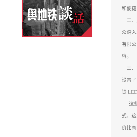
和便捷
二、媒
众踏入
有限公
容。
三、媒
设置了
铁 L
这些深
式，这
价比高