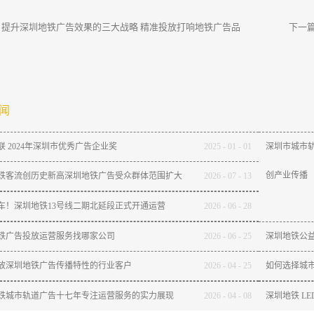
：
提升深圳地铁广告效果的三大战略 精准投放打响地铁广告品
下一
闻
联 2024年深圳市优秀广告企业奖
2025
-
01
-
01
深圳市城市轨
创产业传播
铁客流创历史新高深圳地铁广告受众群体范围扩大
2026
-
07
-
13
通车！深圳地铁13号线二期北延段正式开通运营
2026
-
06
-
28
铁广告投放运营服务找哪家公司
2026
-
06
-
25
深圳地铁公
放深圳地铁广告传播特性的行业客户
2026
-
04
-
25
如何选择城
铁城市轨道广告十七年专注运营服务的实力展现
2026
-
04
-
08
深圳地铁 L