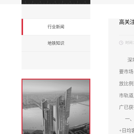
高关
行业新闻
时间
地铁知识
深圳是
要市场
放比例
市轨道
广已获
一、受
+日均