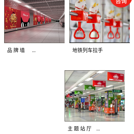
圳地铁广告灯箱媒体色
彩逼真，完美展示地铁
广告客户的品牌形象；
光亮度高，吸引深圳地
铁广告目标乘客主动关
注；全天亮灯，持久打
地铁列车拉手
品 牌 墙 ...
造深圳地铁广告精彩。
地铁广告覆盖人群：站
厅、通道途经客流和站
地铁广告媒体优
台候车客流。地铁广告
势：深圳地铁广告连装
产品特点：分布在通
发布组合，面积多倍放
道、站厅及站台的主体
大；突破灯箱局限，延
墙面上，是深圳地铁广
展深圳地铁广告创意空
告媒体中的主力媒体。
间；广告延绵不断，品
全天候亮灯，色彩逼
牌气势恢宏。 地
主 题 站 厅 ...
真，视觉冲击力强，完