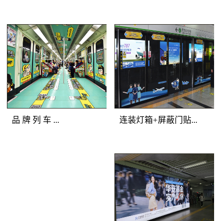
铁广告覆盖人群：全站
美展示深圳地铁广告画
所有客流。明暗交错，
面，能够有效提升地铁
气势磅礴 地铁广
地铁广告媒体
广告客户的品牌形象与
告产品特点：选择站厅
优势：一体化的深圳地
产品档次。
最有价值的主体墙面进
铁广告品牌空间，独一
行深圳地铁广告媒体组
无二的地铁广告主题发
合，用墙贴的形式将灯
布；全方位的地铁媒体
箱串联成一体，更加具
包围，乘客在深圳地铁
备气势恢宏的展示效
广告中自由穿行；多样
品 牌 列 车 ...
连装灯箱+屏蔽门贴...
果。明亮的深圳地铁灯
化的地铁媒体展示，让
箱广告突出地铁广告重
深圳地铁广告客户的创
点，连续的墙贴吸引受
意发挥得淋漓尽致。地
地铁广告媒体优势：多
地铁广告媒体优
众眼球，明暗交替，形
铁广告覆盖人群：全站
种媒体全车覆盖，容纳
势：正面到达候车人
成深圳地铁广告专属的
所有深圳地铁广告目标
大量资讯；封闭空间内
群，主动关注度高；左
品牌墙。
客流。地铁广告产品特
长时间阅读，广告渗透
右灯箱连续发布，视觉
点：以“站厅”为组合单
传播；列车全线移动，
不断扩展；内外呼应层