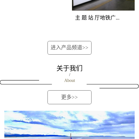
位的深圳地铁广告重型
覆盖所有站上下车客
次分明，创意表现生
媒体组合，囊括地铁站
流。资讯空间，全线覆
动。 地铁广告覆盖
主 题 站 厅地铁广...
厅立柱、吊旗、玻璃贴
盖 地铁广告覆盖人群：
人群：站台候车客流和
媒体，营造出自成一派
地铁全线客流。资讯空
下车途经客流。 地
的深圳地铁媒体主题空
间，全线覆盖 地铁广告
铁广告产品特点：位于
告媒体优势：完全独立
间，淋漓尽致地展现品
进入产品频道>>
产品特点：将整列车的
站台最佳位置，由轨行
的深圳地铁广告创意空
牌强大实力与销售主
车厢看板、车门贴、车
区连装灯箱和对应的屏
间，干扰度低；双向包
张，进行集中性爆炸性
窗贴、车椅侧贴进行组
蔽门组合而成，正面到
关于我们
围，近距离贴近受众；
的深圳地铁广告宣传。
合，对车内所有乘客进
达候车人群。内外呼应
/
连续发布，地铁广告如
About
行渗透式传播，是最适
的立体传播效果，延伸
影随形。地铁广告覆盖
合进行细节信息传播的
了视觉空间，既可远观
人群：进出站客流和过
更多>>
地铁媒体，对品牌解
又可近距离接触。
街客流。地铁广告产品
读、促销宣传、新品上
特点：在相对封闭的通
市、活动告知等类型广
道内，将两边墙面上所
告的宣传效果极佳。
有深圳地铁广告灯箱进