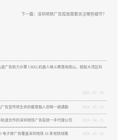
下一篇：
​深圳地铁广告投放需要关注哪些细节？
道广告助力众擎 URKL机器人格斗赛落地南山，赋能大湾区科
2026
-
07
-
29
益广告宣传将生命的暖意融入到每一趟通勤
2026
-
05
-
23
市轨道合作的深圳地铁广告投放一手代理公司
2026
-
04
-
15
ED 电子屏广告覆盖深圳地铁 16 条地铁线路
2026
-
03
-
24