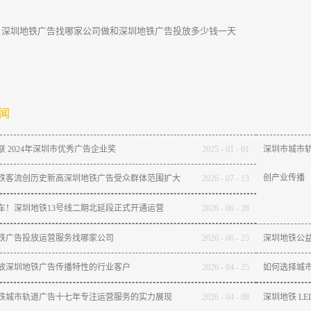
：
深圳地铁广告找哪家公司做和深圳地铁广告投放多少钱一天
闻
联 2024年深圳市优秀广告企业奖
2025
-
01
-
01
深圳市城市轨
创产业传播
铁客流创历史新高深圳地铁广告受众群体范围扩大
2026
-
07
-
13
通车！深圳地铁13号线二期北延段正式开通运营
2026
-
06
-
28
铁广告投放运营服务找哪家公司
2026
-
06
-
25
深圳地铁公
放深圳地铁广告传播特性的行业客户
2026
-
04
-
25
如何选择城
铁城市轨道广告十七年专注运营服务的实力展现
2026
-
04
-
08
深圳地铁 L