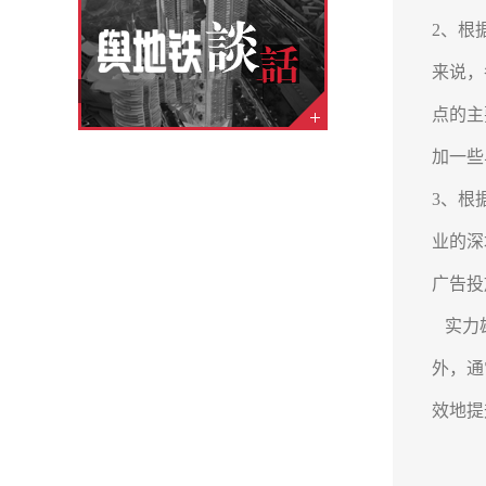
2、根
来说，
点的主
加一些
3、根
业的深
广告投
实力雄
外，通
效地提