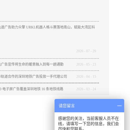
道广告助力众擎 URKL机器人格斗赛落地南山，赋能大湾区科
2026
-
07
-
29
益广告宣传将生命的暖意融入到每一趟通勤
2026
-
05
-
23
市轨道合作的深圳地铁广告投放一手代理公司
2026
-
04
-
15
ED 电子屏广告覆盖深圳地铁 16 条地铁线路
2026
-
03
-
24
请您留言
感谢您的关注，当前客服人员不在
线，请填写一下您的信息，我们会
尽快和您联系。