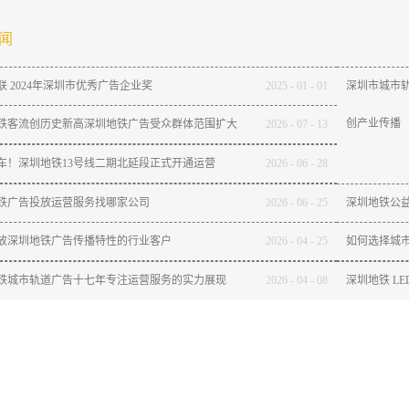
闻
联 2024年深圳市优秀广告企业奖
2025
-
01
-
01
深圳市城市轨
创产业传播
铁客流创历史新高深圳地铁广告受众群体范围扩大
2026
-
07
-
13
通车！深圳地铁13号线二期北延段正式开通运营
2026
-
06
-
28
铁广告投放运营服务找哪家公司
2026
-
06
-
25
深圳地铁公
放深圳地铁广告传播特性的行业客户
2026
-
04
-
25
如何选择城
铁城市轨道广告十七年专注运营服务的实力展现
2026
-
04
-
08
深圳地铁 L