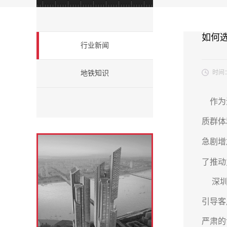
如何
行业新闻
时间
地铁知识
作为深
质群体
急剧增
了推动
深圳地
引导客
严肃的