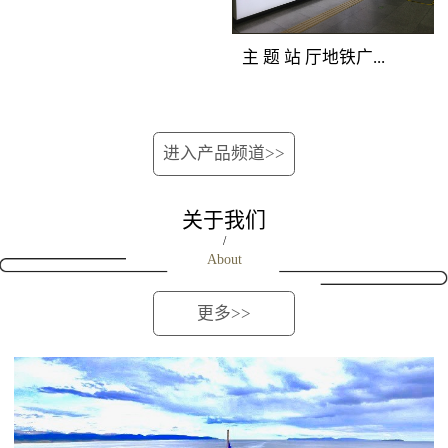
位的深圳地铁广告重型
覆盖所有站上下车客
次分明，创意表现生
媒体组合，囊括地铁站
流。资讯空间，全线覆
动。 地铁广告覆盖
主 题 站 厅地铁广...
厅立柱、吊旗、玻璃贴
盖 地铁广告覆盖人群：
人群：站台候车客流和
媒体，营造出自成一派
地铁全线客流。资讯空
下车途经客流。 地
的深圳地铁媒体主题空
间，全线覆盖 地铁广告
铁广告产品特点：位于
告媒体优势：完全独立
间，淋漓尽致地展现品
进入产品频道>>
产品特点：将整列车的
站台最佳位置，由轨行
的深圳地铁广告创意空
牌强大实力与销售主
车厢看板、车门贴、车
区连装灯箱和对应的屏
间，干扰度低；双向包
张，进行集中性爆炸性
窗贴、车椅侧贴进行组
蔽门组合而成，正面到
关于我们
围，近距离贴近受众；
的深圳地铁广告宣传。
合，对车内所有乘客进
达候车人群。内外呼应
/
连续发布，地铁广告如
About
行渗透式传播，是最适
的立体传播效果，延伸
影随形。地铁广告覆盖
合进行细节信息传播的
了视觉空间，既可远观
人群：进出站客流和过
更多>>
地铁媒体，对品牌解
又可近距离接触。
街客流。地铁广告产品
读、促销宣传、新品上
特点：在相对封闭的通
市、活动告知等类型广
道内，将两边墙面上所
告的宣传效果极佳。
有深圳地铁广告灯箱进