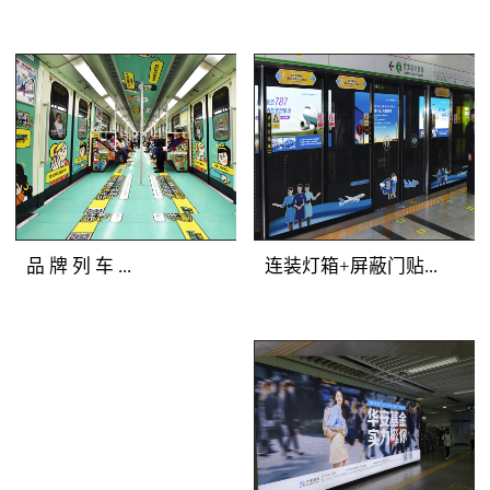
铁广告覆盖人群：全站
美展示深圳地铁广告画
所有客流。明暗交错，
面，能够有效提升地铁
气势磅礴 地铁广
地铁广告媒体
广告客户的品牌形象与
告产品特点：选择站厅
优势：一体化的深圳地
产品档次。
最有价值的主体墙面进
铁广告品牌空间，独一
行深圳地铁广告媒体组
无二的地铁广告主题发
合，用墙贴的形式将灯
布；全方位的地铁媒体
箱串联成一体，更加具
包围，乘客在深圳地铁
备气势恢宏的展示效
广告中自由穿行；多样
品 牌 列 车 ...
连装灯箱+屏蔽门贴...
果。明亮的深圳地铁灯
化的地铁媒体展示，让
箱广告突出地铁广告重
深圳地铁广告客户的创
点，连续的墙贴吸引受
意发挥得淋漓尽致。地
地铁广告媒体优势：多
地铁广告媒体优
众眼球，明暗交替，形
铁广告覆盖人群：全站
种媒体全车覆盖，容纳
势：正面到达候车人
成深圳地铁广告专属的
所有深圳地铁广告目标
大量资讯；封闭空间内
群，主动关注度高；左
品牌墙。
客流。地铁广告产品特
长时间阅读，广告渗透
右灯箱连续发布，视觉
点：以“站厅”为组合单
传播；列车全线移动，
不断扩展；内外呼应层