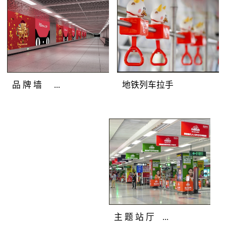
圳地铁广告灯箱媒体色
彩逼真，完美展示地铁
广告客户的品牌形象；
光亮度高，吸引深圳地
铁广告目标乘客主动关
注；全天亮灯，持久打
地铁列车拉手
品 牌 墙 ...
造深圳地铁广告精彩。
地铁广告覆盖人群：站
厅、通道途经客流和站
地铁广告媒体优
台候车客流。地铁广告
势：深圳地铁广告连装
产品特点：分布在通
发布组合，面积多倍放
道、站厅及站台的主体
大；突破灯箱局限，延
墙面上，是深圳地铁广
展深圳地铁广告创意空
告媒体中的主力媒体。
间；广告延绵不断，品
全天候亮灯，色彩逼
牌气势恢宏。 地
主 题 站 厅 ...
真，视觉冲击力强，完