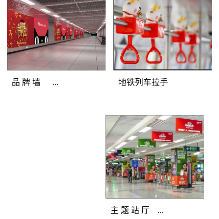
圳地铁广告灯箱媒体色
彩逼真，完美展示地铁
广告客户的品牌形象；
光亮度高，吸引深圳地
铁广告目标乘客主动关
注；全天亮灯，持久打
地铁列车拉手
品 牌 墙 ...
造深圳地铁广告精彩。
地铁广告覆盖人群：站
厅、通道途经客流和站
地铁广告媒体优
台候车客流。地铁广告
势：深圳地铁广告连装
产品特点：分布在通
发布组合，面积多倍放
道、站厅及站台的主体
大；突破灯箱局限，延
墙面上，是深圳地铁广
展深圳地铁广告创意空
告媒体中的主力媒体。
间；广告延绵不断，品
全天候亮灯，色彩逼
牌气势恢宏。 地
主 题 站 厅 ...
真，视觉冲击力强，完