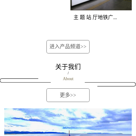
位的深圳地铁广告重型
覆盖所有站上下车客
次分明，创意表现生
媒体组合，囊括地铁站
流。资讯空间，全线覆
动。 地铁广告覆盖
主 题 站 厅地铁广...
厅立柱、吊旗、玻璃贴
盖 地铁广告覆盖人群：
人群：站台候车客流和
媒体，营造出自成一派
地铁全线客流。资讯空
下车途经客流。 地
的深圳地铁媒体主题空
间，全线覆盖 地铁广告
铁广告产品特点：位于
告媒体优势：完全独立
间，淋漓尽致地展现品
进入产品频道>>
产品特点：将整列车的
站台最佳位置，由轨行
的深圳地铁广告创意空
牌强大实力与销售主
车厢看板、车门贴、车
区连装灯箱和对应的屏
间，干扰度低；双向包
张，进行集中性爆炸性
窗贴、车椅侧贴进行组
蔽门组合而成，正面到
关于我们
围，近距离贴近受众；
的深圳地铁广告宣传。
合，对车内所有乘客进
达候车人群。内外呼应
/
连续发布，地铁广告如
About
行渗透式传播，是最适
的立体传播效果，延伸
影随形。地铁广告覆盖
合进行细节信息传播的
了视觉空间，既可远观
人群：进出站客流和过
更多>>
地铁媒体，对品牌解
又可近距离接触。
街客流。地铁广告产品
读、促销宣传、新品上
特点：在相对封闭的通
市、活动告知等类型广
道内，将两边墙面上所
告的宣传效果极佳。
有深圳地铁广告灯箱进