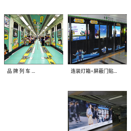
铁广告覆盖人群：全站
美展示深圳地铁广告画
所有客流。明暗交错，
面，能够有效提升地铁
气势磅礴 地铁广
地铁广告媒体
广告客户的品牌形象与
告产品特点：选择站厅
优势：一体化的深圳地
产品档次。
最有价值的主体墙面进
铁广告品牌空间，独一
行深圳地铁广告媒体组
无二的地铁广告主题发
合，用墙贴的形式将灯
布；全方位的地铁媒体
箱串联成一体，更加具
包围，乘客在深圳地铁
备气势恢宏的展示效
广告中自由穿行；多样
品 牌 列 车 ...
连装灯箱+屏蔽门贴...
果。明亮的深圳地铁灯
化的地铁媒体展示，让
箱广告突出地铁广告重
深圳地铁广告客户的创
点，连续的墙贴吸引受
意发挥得淋漓尽致。地
地铁广告媒体优势：多
地铁广告媒体优
众眼球，明暗交替，形
铁广告覆盖人群：全站
种媒体全车覆盖，容纳
势：正面到达候车人
成深圳地铁广告专属的
所有深圳地铁广告目标
大量资讯；封闭空间内
群，主动关注度高；左
品牌墙。
客流。地铁广告产品特
长时间阅读，广告渗透
右灯箱连续发布，视觉
点：以“站厅”为组合单
传播；列车全线移动，
不断扩展；内外呼应层