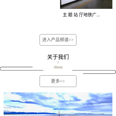
位的深圳地铁广告重型
覆盖所有站上下车客
次分明，创意表现生
媒体组合，囊括地铁站
流。资讯空间，全线覆
动。 地铁广告覆盖
主 题 站 厅地铁广...
厅立柱、吊旗、玻璃贴
盖 地铁广告覆盖人群：
人群：站台候车客流和
媒体，营造出自成一派
地铁全线客流。资讯空
下车途经客流。 地
的深圳地铁媒体主题空
间，全线覆盖 地铁广告
铁广告产品特点：位于
告媒体优势：完全独立
间，淋漓尽致地展现品
进入产品频道>>
产品特点：将整列车的
站台最佳位置，由轨行
的深圳地铁广告创意空
牌强大实力与销售主
车厢看板、车门贴、车
区连装灯箱和对应的屏
间，干扰度低；双向包
张，进行集中性爆炸性
窗贴、车椅侧贴进行组
蔽门组合而成，正面到
关于我们
围，近距离贴近受众；
的深圳地铁广告宣传。
合，对车内所有乘客进
达候车人群。内外呼应
/
连续发布，地铁广告如
About
行渗透式传播，是最适
的立体传播效果，延伸
影随形。地铁广告覆盖
合进行细节信息传播的
了视觉空间，既可远观
人群：进出站客流和过
更多>>
地铁媒体，对品牌解
又可近距离接触。
街客流。地铁广告产品
读、促销宣传、新品上
特点：在相对封闭的通
市、活动告知等类型广
道内，将两边墙面上所
告的宣传效果极佳。
有深圳地铁广告灯箱进