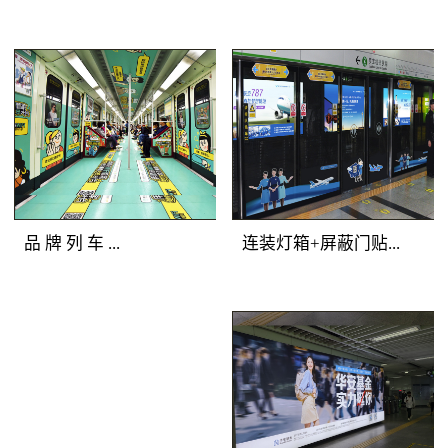
铁广告覆盖人群：全站
美展示深圳地铁广告画
所有客流。明暗交错，
面，能够有效提升地铁
气势磅礴 地铁广
地铁广告媒体
广告客户的品牌形象与
告产品特点：选择站厅
优势：一体化的深圳地
产品档次。
最有价值的主体墙面进
铁广告品牌空间，独一
行深圳地铁广告媒体组
无二的地铁广告主题发
合，用墙贴的形式将灯
布；全方位的地铁媒体
箱串联成一体，更加具
包围，乘客在深圳地铁
备气势恢宏的展示效
广告中自由穿行；多样
品 牌 列 车 ...
连装灯箱+屏蔽门贴...
果。明亮的深圳地铁灯
化的地铁媒体展示，让
箱广告突出地铁广告重
深圳地铁广告客户的创
点，连续的墙贴吸引受
意发挥得淋漓尽致。地
地铁广告媒体优势：多
地铁广告媒体优
众眼球，明暗交替，形
铁广告覆盖人群：全站
种媒体全车覆盖，容纳
势：正面到达候车人
成深圳地铁广告专属的
所有深圳地铁广告目标
大量资讯；封闭空间内
群，主动关注度高；左
品牌墙。
客流。地铁广告产品特
长时间阅读，广告渗透
右灯箱连续发布，视觉
点：以“站厅”为组合单
传播；列车全线移动，
不断扩展；内外呼应层