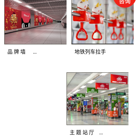
圳地铁广告灯箱媒体色
彩逼真，完美展示地铁
广告客户的品牌形象；
光亮度高，吸引深圳地
铁广告目标乘客主动关
注；全天亮灯，持久打
地铁列车拉手
品 牌 墙 ...
造深圳地铁广告精彩。
地铁广告覆盖人群：站
厅、通道途经客流和站
地铁广告媒体优
台候车客流。地铁广告
势：深圳地铁广告连装
产品特点：分布在通
发布组合，面积多倍放
道、站厅及站台的主体
大；突破灯箱局限，延
墙面上，是深圳地铁广
展深圳地铁广告创意空
告媒体中的主力媒体。
间；广告延绵不断，品
全天候亮灯，色彩逼
牌气势恢宏。 地
主 题 站 厅 ...
真，视觉冲击力强，完